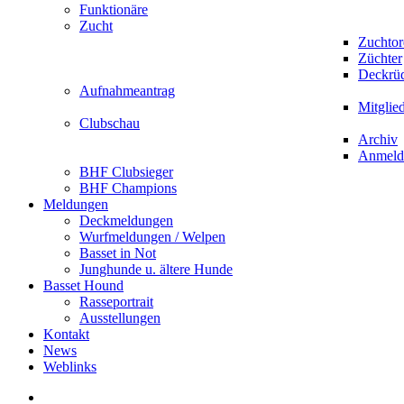
Funktionäre
Zucht
Zuchto
Züchter
Deckrü
Aufnahmeantrag
Mitglie
Clubschau
Archiv
Anmeld
BHF Clubsieger
BHF Champions
Meldungen
Deckmeldungen
Wurfmeldungen / Welpen
Basset in Not
Junghunde u. ältere Hunde
Basset Hound
Rasseportrait
Ausstellungen
Kontakt
News
Weblinks