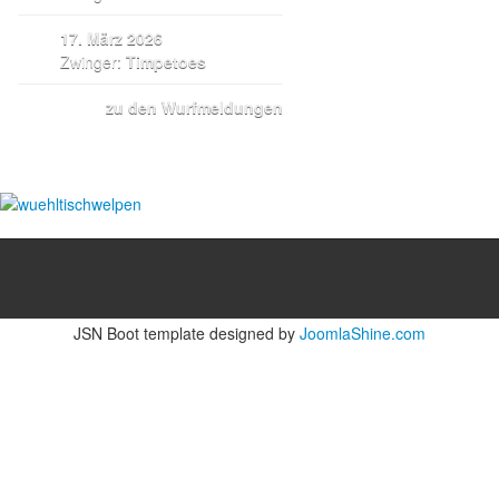
17. März 2026
Zwinger:
Timpetoes
zu den Wurfmeldungen
JSN Boot template designed by
JoomlaShine.com